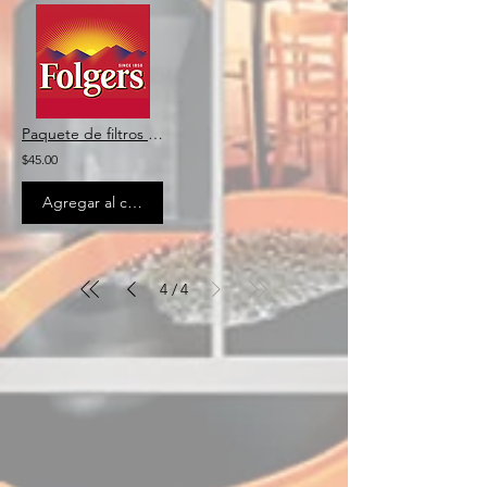
Paquete de filtros de café Folgers
$45.00
Agregar al carrito
4
4
/