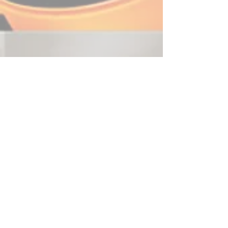
(606)297-5279
Wittensville, Kentucky
mcclurevending@foothills.net
Private Policy
© 2022 mcclurevending.com